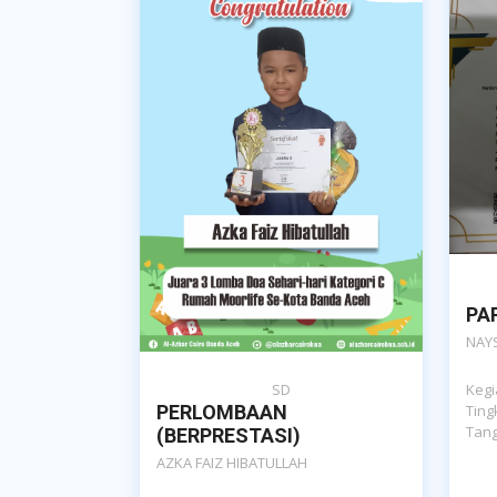
PA
NAY
SD
Kegi
PERLOMBAAN
Ting
Tang
(BERPRESTASI)
AZKA FAIZ HIBATULLAH