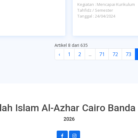
Kegiatan : Mencapai Kurikulum
Tahfidz / Semester
Tanggal : 24/04/2024
Artikel 8 dari 635
‹
1
2
...
71
72
73
lah Islam Al-Azhar Cairo Banda
2026