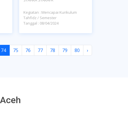
Kegiatan : Mencapai Kurikulum
Tahfidz / Semester
Tanggal : 08/04/2024
74
75
76
77
78
79
80
›
 Aceh