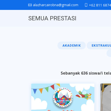
alazharcairobna@gmail.com
+62 811 6874
SEMUA PRESTASI
AKADEMIK
EKSTRAKUL
Sebanyak
636 siswa/i
tel