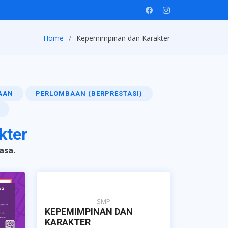
Home
Kepemimpinan dan Karakter
AAN
PERLOMBAAN (BERPRESTASI)
kter
asa.
SMP
KEPEMIMPINAN DAN
KARAKTER