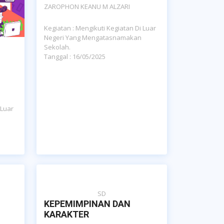
ZAROPHON KEANU M ALZARI
Kegiatan : Mengikuti Kegiatan Di Luar
Negeri Yang Mengatasnamakan
Sekolah.
Tanggal : 16/05/2025
 Luar
SD
KEPEMIMPINAN DAN
KARAKTER