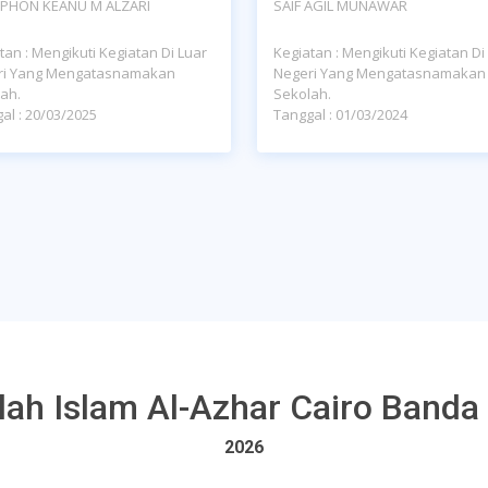
PHON KEANU M ALZARI
SAIF AGIL MUNAWAR
tan : Mengikuti Kegiatan Di Luar
Kegiatan : Mengikuti Kegiatan Di
ri Yang Mengatasnamakan
Negeri Yang Mengatasnamakan
ah.
Sekolah.
al : 20/03/2025
Tanggal : 01/03/2024
lah Islam Al-Azhar Cairo Banda
2026