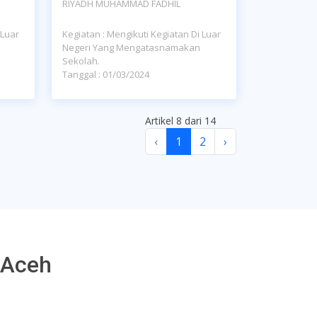
RIYADH MUHAMMAD FADHIL
 Luar
Kegiatan : Mengikuti Kegiatan Di Luar
Negeri Yang Mengatasnamakan
Sekolah.
Tanggal : 01/03/2024
Artikel 8 dari 14
‹
1
2
›
 Aceh