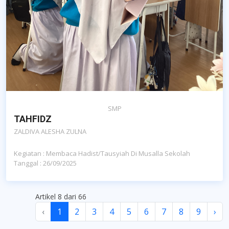
SMP
TAHFIDZ
ZALDIVA ALESHA ZULNA
Kegiatan : Membaca Hadist/tausyiah Di Musalla Sekolah
Tanggal : 26/09/2025
Artikel 8 dari 66
‹
1
2
3
4
5
6
7
8
9
›