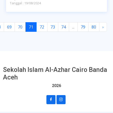
Tanggal : 19/08/2024
8
69
70
71
72
73
74
...
79
80
›
Sekolah Islam Al-Azhar Cairo Banda
Aceh
2026