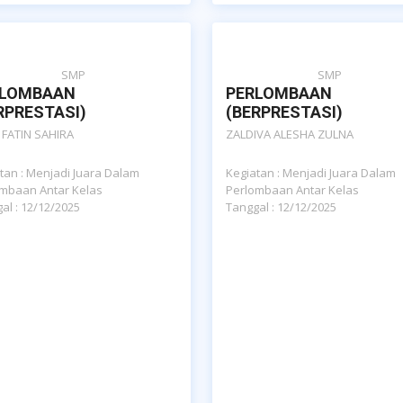
SMP
SMP
RLOMBAAN
PERLOMBAAN
RPRESTASI)
(BERPRESTASI)
 FATIN SAHIRA
ZALDIVA ALESHA ZULNA
tan : Menjadi Juara Dalam
Kegiatan : Menjadi Juara Dalam
mbaan Antar Kelas
Perlombaan Antar Kelas
al : 12/12/2025
Tanggal : 12/12/2025