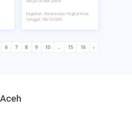
ARIQA FATINA SAKHI
Kegiatan : Berprestasi Tingkat Kota.
Tanggal : 08/12/2025
6
7
8
9
10
...
15
16
›
 Aceh