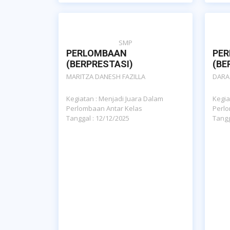
SMP
PERLOMBAAN
PE
(BERPRESTASI)
(BE
MARITZA DANESH FAZILLA
DARA
Kegiatan : Menjadi Juara Dalam
Kegia
Perlombaan Antar Kelas
Perlo
Tanggal : 12/12/2025
Tangg