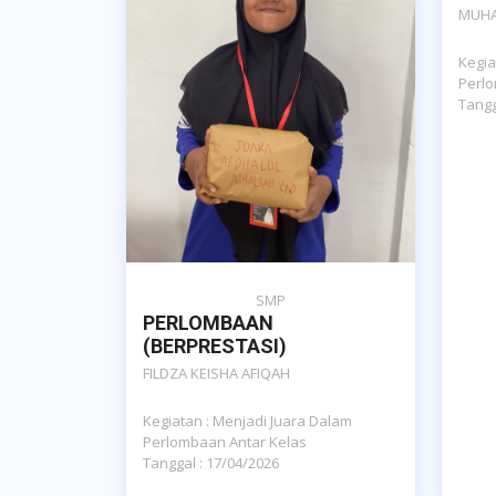
MUHA
Kegia
Perlo
Tangg
SMP
PERLOMBAAN
(BERPRESTASI)
FILDZA KEISHA AFIQAH
Kegiatan : Menjadi Juara Dalam
Perlombaan Antar Kelas
Tanggal : 17/04/2026