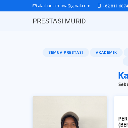
alazharcairobna@gmail.com
+62 811 6874
PRESTASI MURID
SEMUA PRESTASI
AKADEMIK
Ka
Seba
PE
(BE