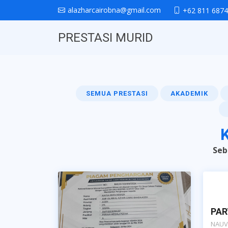
alazharcairobna@gmail.com
+62 811 6874
PRESTASI MURID
SEMUA PRESTASI
AKADEMIK
K
Seb
PAR
NAUV