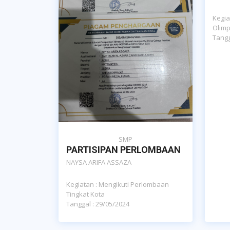
Kegia
Olimp
Tangg
SMP
PARTISIPAN PERLOMBAAN
NAYSA ARIFA ASSAZA
Kegiatan : Mengikuti Perlombaan
Tingkat Kota
Tanggal : 29/05/2024