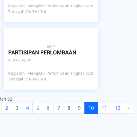
Kegiatan : Mengikuti Perlombaan Tingkat Kota
Tanggal : 23/09/2024
SMP
PARTISIPAN PERLOMBAAN
KEVAN ALTAF
Kegiatan : Mengikuti Perlombaan Tingkat Kota
Tanggal : 23/09/2024
dari 92
2
3
4
5
6
7
8
9
10
11
12
›