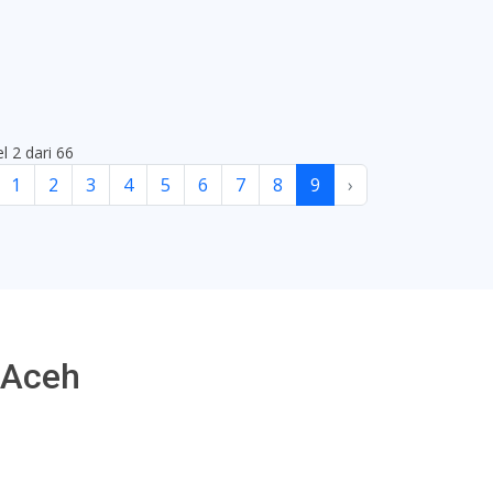
el 2 dari 66
1
2
3
4
5
6
7
8
9
›
 Aceh