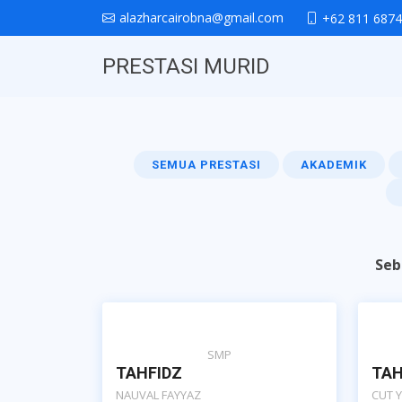
alazharcairobna@gmail.com
+62 811 6874
PRESTASI MURID
SEMUA PRESTASI
AKADEMIK
Seb
SMP
TAHFIDZ
TAH
NAUVAL FAYYAZ
CUT 