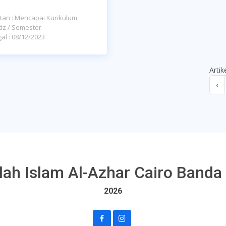
tan : Mencapai Kurikulum
dz / Semester
al : 08/12/2023
Artik
‹
lah Islam Al-Azhar Cairo Banda
2026