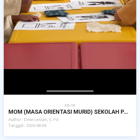
KB-TK
MOM (MASA ORIENTASI MURID) SEKOLAH PAUD ISLAM AL-AZHAR CAIRO BANDA ACEH
Author : Dewi Lestari, S. Pd
Tanggal : 2026-08-04