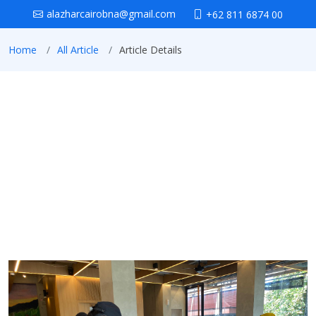
alazharcairobna@gmail.com
+62 811 6874 00
Home
All Article
Article Details