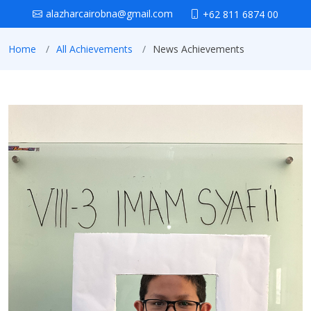
alazharcairobna@gmail.com
+62 811 6874 00
Home
All Achievements
News Achievements