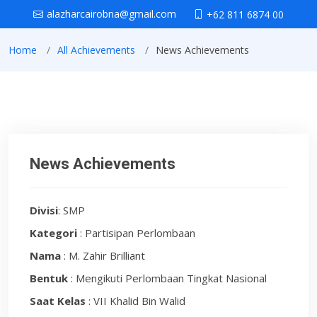
alazharcairobna@gmail.com
+62 811 6874 00
Home
All Achievements
News Achievements
News Achievements
Divisi
: SMP
Kategori
: Partisipan Perlombaan
Nama
: M. Zahir Brilliant
Bentuk
: Mengikuti Perlombaan Tingkat Nasional
Saat Kelas
: VII Khalid Bin Walid