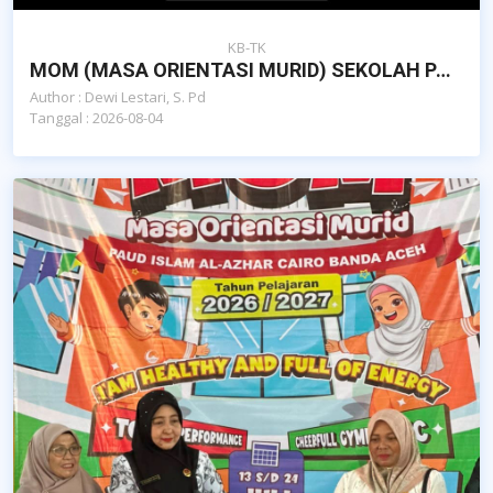
KB-TK
MOM (MASA ORIENTASI MURID) SEKOLAH PAUD ISLAM AL-AZHAR CAIRO BANDA ACEH
Author : Dewi Lestari, S. Pd
Tanggal : 2026-08-04