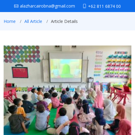
alazharcairobna@gmail.com
+62 811 6874 00
Home
All Article
Article Details