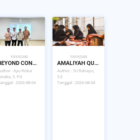
YAYASAN
YAYASAN
BEYOND CONTENT: CREATING MEANINGFUL IMPACT, SEKOLAH ISLAM AL-AZHAR CAIRO BANDA ACEH
AMALIYAH QURBAN SEKOLAH ISLAM AL AZHAR CAIRO BANDA ACEH
uthor : Ayu Riska
Author : Sri Rahayu,
malia, S. Pd
S.E
anggal : 2026-08-04
Tanggal : 2026-08-04