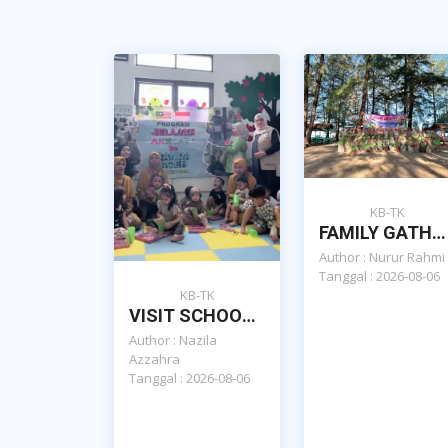
KB-TK
FAMILY GATHERING 2026 KB-TK ISLAM AL-AZHAR CAIRO BNA : FAMILY TIES, STRONGER TOGETHER
Author : Nurur Rahmi
Tanggal : 2026-08-06
KB-TK
VISIT SCHOOL PAUD ISLAM AL AZHAR CAIRO BANDA ACEH OLEH YAYASAN AL KAUTSAR EDUQIDS MALAYSIA
Author : Nazila
Azzahra
Tanggal : 2026-08-06