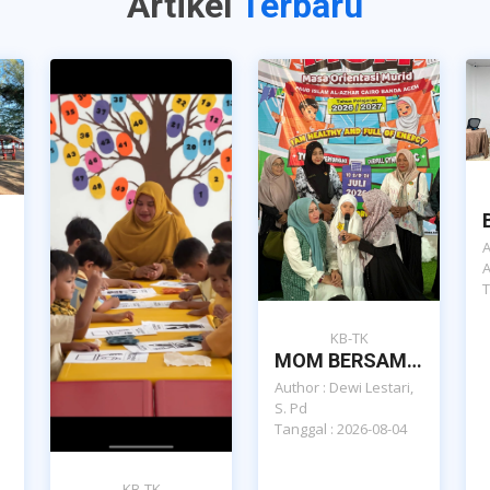
Artikel
Terbaru
A
A
T
KB-TK
MOM BERSAMA BUNDA PAUD PROVINSI ACEH DAN DAN POKJA BUNDA PAUD KOTA BANDA ACEH
Author : Dewi Lestari,
S. Pd
Tanggal : 2026-08-04
KB-TK