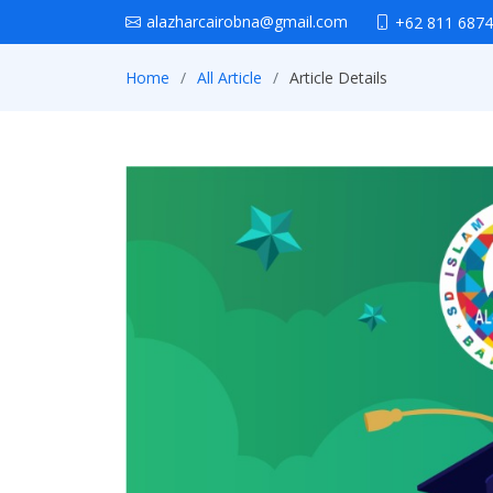
alazharcairobna@gmail.com
+62 811 6874
Home
All Article
Article Details